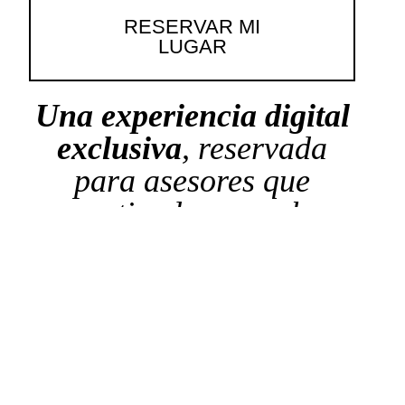
RESERVAR MI
LUGAR
Una experiencia digital
exclusiva
, reservada
para asesores que
entienden que el
verdadero valor no
conoce fronteras.
Aquí aprenderás a posicionar
proyectos de alto valor de la mano
de una marca que ya definió el
estándar en el Sureste mexicano y