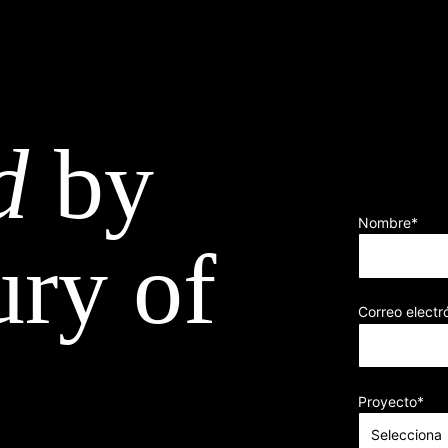
d
by
Nombre
*
ury of
Correo electr
Proyecto
*